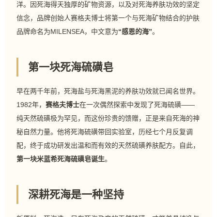
洋。因死海得天独厚的矿物资源，以及对死海养肤功效的坚定
信念，品牌创始人赛格夫博士将第一个与死海矿物结合的护肤
品牌命名为MILENSEA，中文意为
“感恩的海”
。
第一块死海硫磺皂
早在两千年前，死海盐与死海黑泥的养肤功效就已闻名世界。
1982年，
赛格夫博士
在一次偶然探索中发现了死海硫磺——
纯天然硫磺极为罕见，而这份珍贵的馈赠，正是来自死海的神
秘自然力量。他将死海硫磺带回实验室，历经七个月反复调
配，终于成功研发出温和而有效的天然硫磺养肤配方。自此，
第一块米蓝希死海硫磺皂诞生
。
深耕死海是一种坚持