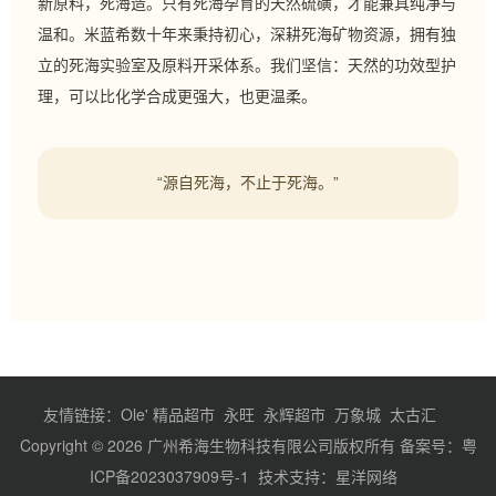
新原料，死海造。只有死海孕育的天然硫磺，才能兼具纯净与
温和。米蓝希数十年来秉持初心，深耕死海矿物资源，拥有独
立的死海实验室及原料开采体系。我们坚信：天然的功效型护
理，可以比化学合成更强大，也更温柔。
“源自死海，不止于死海。”
友情链接：
Ole' 精品超市
永旺
永辉超市
万象城
太古汇
Copyright © 2026 广州希海生物科技有限公司版权所有 备案号：
粤
ICP备2023037909号-1
技术支持
：
星洋网络