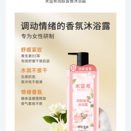
米蓝希润肤留香沐浴露