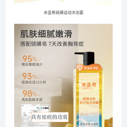
米蓝希硫磺运动沐浴露