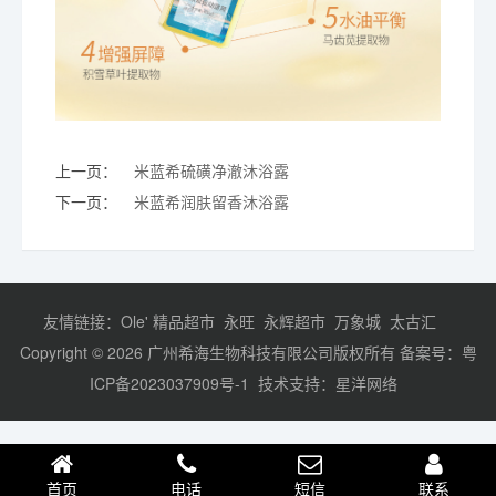
上一页：
米蓝希硫磺净澈沐浴露
下一页：
米蓝希润肤留香沐浴露
友情链接：
Ole' 精品超市
永旺
永辉超市
万象城
太古汇
Copyright © 2026 广州希海生物科技有限公司版权所有 备案号：
粤
ICP备2023037909号-1
技术支持
：
星洋网络
首页
电话
短信
联系