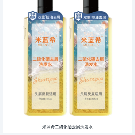
米蓝希二硫化硒去屑洗发水